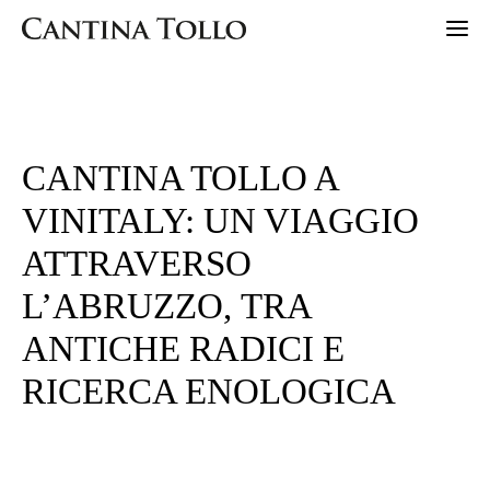
HOME
CANTINA TOLLO A
LANDS
VINITALY: UN VIAGGIO
PIONEERS
ATTRAVERSO
SUSTAINABILITY
A SOSTEGNO DEL PARCO
L’ABRUZZO, TRA
ANTHOLOGY
ANTICHE RADICI E
ICONIC
RICERCA ENOLOGICA
ORGANIC
SPARKLING
ONAIR