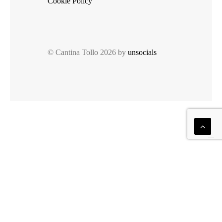
Cookie Policy
© Cantina Tollo 2026 by
unsocials
Italiano
Le tue preferenze relative alla privacy
Informativa sulla raccolta