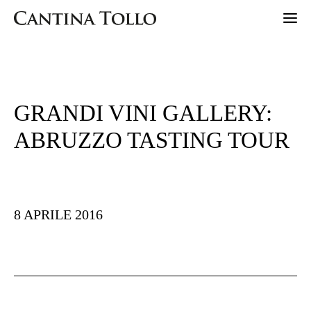
HOME
GRANDI VINI GALLERY:
LANDS
ABRUZZO TASTING TOUR
PIONEERS
SUSTAINABILITY
A SOSTEGNO DEL PARCO
ANTHOLOGY
8 APRILE 2016
ICONIC
ORGANIC
SPARKLING
ONAIR