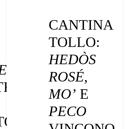
CANTINA
TOLLO:
HEDÒS
E
ROSÉ
,
TRE
MO’
E
PECO
TO E
VINCONO